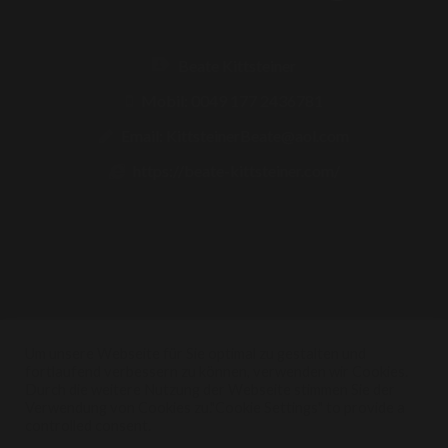
Beate Kittsteiner
Mobil: 0049 177 2436781
Email: KittsteinerBeate@aol.com
https://beate-kittsteiner.com/
© Copyright 2021 All Rights Reserved Designed by
Um unsere Webseite für Sie optimal zu gestalten und
wseite.com
fortlaufend verbessern zu können, verwenden wir Cookies.
Durch die weitere Nutzung der Webseite stimmen Sie der
Verwendung von Cookies zu."Cookie Settings" to provide a
controlled consent.