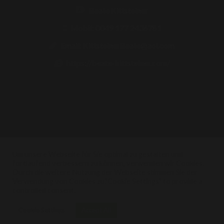
Beate Kittsteiner
Mobil: 0049 177 2436781
Email: KittsteinerBeate@aol.com
https://beate-kittsteiner.com/
© Copyright 2021 All Rights Reserved Designed by
Um unsere Webseite für Sie optimal zu gestalten und
wseite.com
fortlaufend verbessern zu können, verwenden wir Cookies.
Durch die weitere Nutzung der Webseite stimmen Sie der
Verwendung von Cookies zu."Cookie Settings" to provide a
controlled consent.
Impressum
Cookie Settings
Accept All